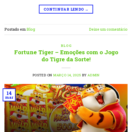
CONTINUAR LENDO
→
Postado em
Blog
Deixe um comentário
BLOG
Fortune Tiger – Emoções com o Jogo
do Tigre da Sorte!
POSTED ON
MARÇO 14, 2025
BY
ADMIN
14
mar