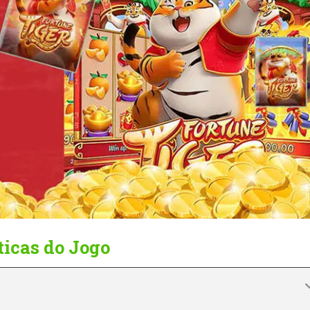
ticas do Jogo