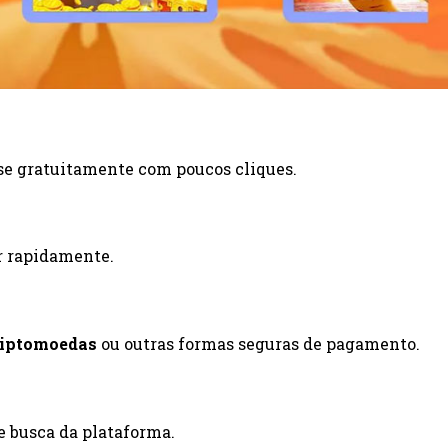
-se gratuitamente com poucos cliques.
ar rapidamente.
riptomoedas
ou outras formas seguras de pagamento.
de busca da plataforma.