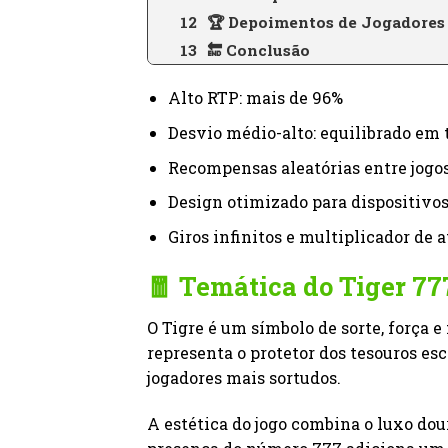
🏆 Depoimentos de Jogadores
🔚 Conclusão
Alto RTP: mais de 96%
Desvio médio-alto: equilibrado em 
Recompensas aleatórias entre jogo
Design otimizado para dispositivo
Giros infinitos e multiplicador de 
🧧 Temática do Tiger 77
O Tigre é um símbolo de sorte, força e
representa o protetor dos tesouros es
jogadores mais sortudos.
A estética do jogo combina o luxo dou