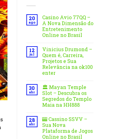
Casino Avio 77QQ –
20
ago
A Nova Dimensão do
Entretenimento
Online no Brasil
Vinicius Drumond –
12
jul
Quem é, Carreira,
Projetos e Sua
Relevância na ok100
enter
🏛️ Mayan Temple
30
abr
Slot – Descubra os
Segredos do Templo
Maia na HH888
🎰 Cassino SSVV –
es
28
abr
Sua Nova
a
Plataforma de Jogos
Online no Brasil