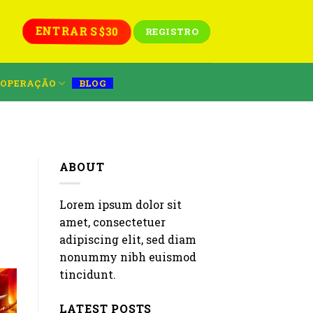
ENTRAR S$30
REGISTRO
OPERAÇÃO
BLOG
ABOUT
Lorem ipsum dolor sit
amet, consectetuer
adipiscing elit, sed diam
nonummy nibh euismod
tincidunt.
LATEST POSTS