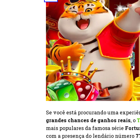
Se você está procurando uma experiê
grandes chances de ganhos reais
, o
T
mais populares da famosa série
Fortu
com a presença do lendário número
7